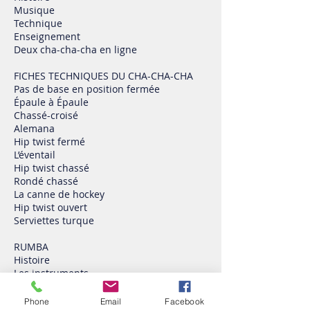
Musique
Technique
Enseignement
Deux cha-cha-cha en ligne
FICHES TECHNIQUES DU CHA-CHA-CHA
Pas de base en position fermée
Épaule à Épaule
Chassé-croisé
Alemana
Hip twist fermé
L’éventail
Hip twist chassé
Rondé chassé
La canne de hockey
Hip twist ouvert
Serviettes turque
RUMBA
Histoire
Les instruments
Musique
Le pas de rumba
Phone
Email
Facebook